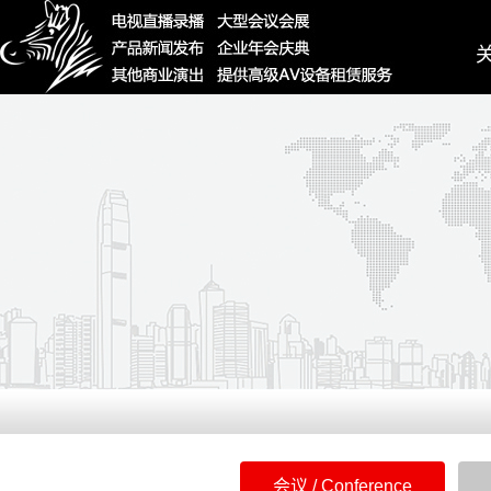
Ab
会议 / Conference