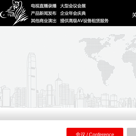
Ab
会议 / Conference