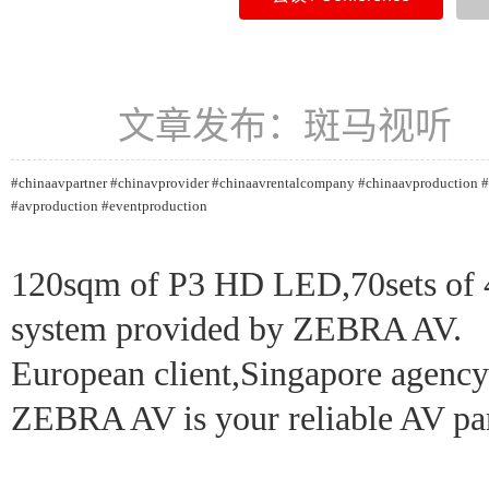
文章发布：斑马视听 发
#chinaavpartner
#chinavprovider
#chinaavrentalcompany
#chinaavproduction
#
#avproduction
#eventproduction
120sqm of P3 HD LED,70sets of
system
provided by ZEBRA AV.
European client,Singapore agency
ZEBRA AV is your reliable AV par