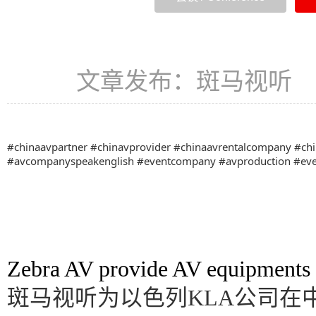
文章发布：斑马视听 发
#chinaavpartner
#chinavprovider
#chinaavrentalcompany
#chi
#avcompanyspeakenglish
#eventcompany
#avproduction
#eve
Zebra AV provide AV equipments
斑马视听为以色列KLA公司在中国