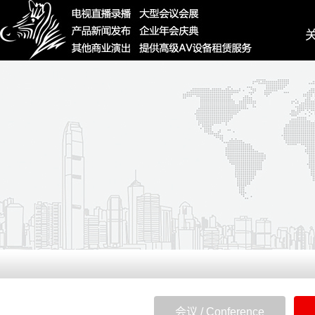
Ab
会议 / Conference