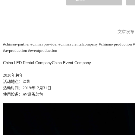
文章发布
#chinaavpartner
#chinavprovider
#chinaavrentalcompany
#chinaavproduction
#
#avproduction
#eventproduction
China LED Rental Company
China Event Company
2020年跨年
活动地点：深圳
活动时间：2019年12月31日
使用设备：AV设备总包