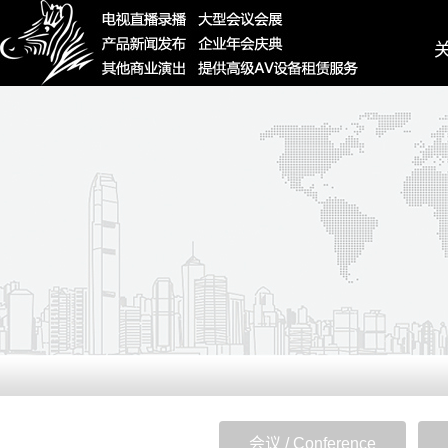
Ab
会议 / Conference