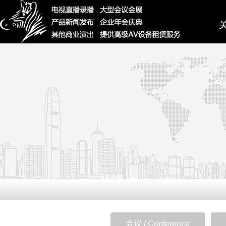
Ab
会议 / Conference