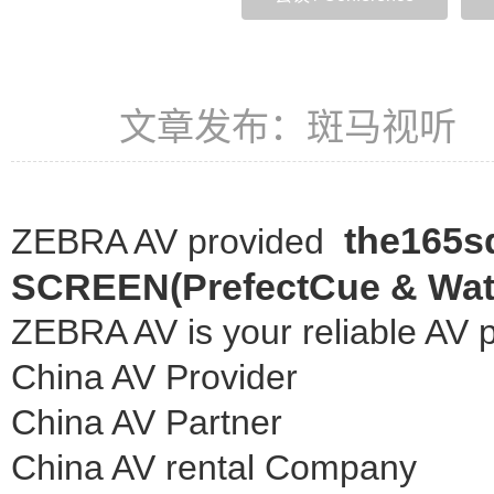
文章发布：斑马视听 发
the165s
ZEBRA AV provided
SCREEN(PrefectCue & Wat
ZEBRA AV is your reliable AV p
China AV Provider
China AV Partner
China AV rental Company